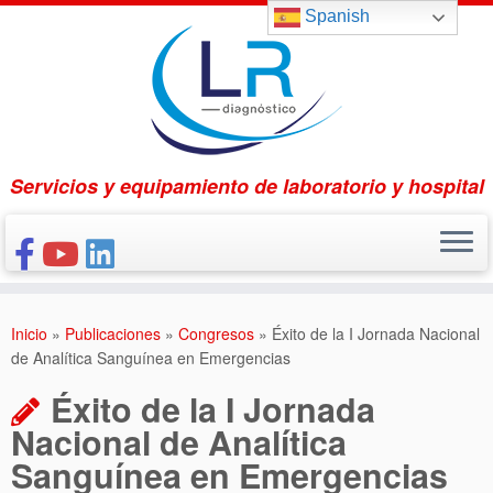
Saltar
Spanish
al
contenido
Servicios y equipamiento de laboratorio y hospital
INICIO
Inicio
»
Publicaciones
»
Congresos
»
Éxito de la I Jornada Nacional
CONÓCENOS
de Analítica Sanguínea en Emergencias
NUESTROS PRODUCTOS
Éxito de la I Jornada
PUBLICACIONES
Nacional de Analítica
Sanguínea en Emergencias
CONTACTO