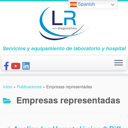
Saltar
Spanish
al
contenido
Servicios y equipamiento de laboratorio y hospital
INICIO
Inicio
»
Publicaciones
»
Empresas representadas
CONÓCENOS
Empresas representadas
NUESTROS PRODUCTOS
PUBLICACIONES
CONTACTO