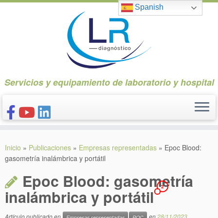
Saltar
Spanish
al
contenido
Servicios y equipamiento de laboratorio y hospital
INICIO
Inicio
»
Publicaciones
»
Empresas representadas
»
Epoc Blood:
CONÓCENOS
gasometría inalámbrica y portátil
NUESTROS PRODUCTOS
Epoc Blood: gasometría
2
PUBLICACIONES
inalámbrica y portátil
CONTACTO
Artículo publicado en
en
28/11/2023
Empresas representadas
POC