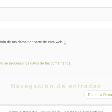
tión de tus datos por parte de esta web.
*
o se procesan los datos de tus comentarios.
Navegación de entradas
Día de la Disc
·
© 2026
LR Diagnóstico
·
Funciona con
·
Diseñado con el
Tema Customizr
·