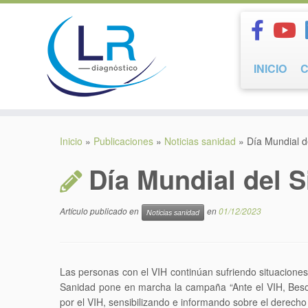
Saltar
al
contenido
INICIO
Inicio
»
Publicaciones
»
Noticias sanidad
»
Día Mundial 
Día Mundial del
Artículo publicado en
en
01/12/2023
Noticias sanidad
Las personas con el VIH continúan sufriendo situaciones
Sanidad pone en marcha la campaña “Ante el VIH, Besos
por el VIH, sensibilizando e informando sobre el derecho