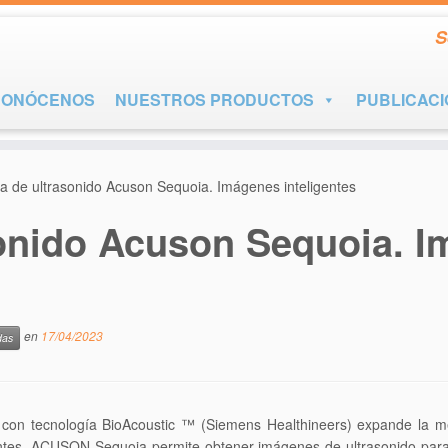
S
CONÓCENOS
NUESTROS PRODUCTOS
PUBLICAC
a de ultrasonido Acuson Sequoia. Imágenes inteligentes
sonido Acuson Sequoia. 
en
17/04/2023
das
n tecnología BioAcoustic ™ (Siemens Healthineers) expande la medi
entes. ACUSON Sequoia permite obtener imágenes de ultrasonido para d