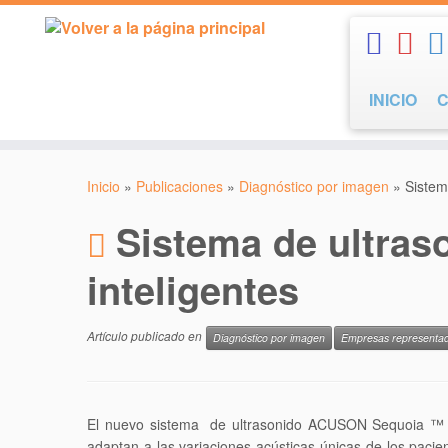
Saltar
al
contenido
INICIO
Inicio
»
Publicaciones
»
Diagnóstico por imagen
»
Sistem
Sistema de ultra
inteligentes
Artículo publicado en
Diagnóstico por imagen
Empresas representa
El nuevo sistema de ultrasonido ACUSON Sequoia ™ co
adaptan a las variaciones acústicas únicas de los paci