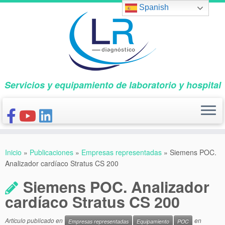
Saltar
Spanish
al
contenido
Servicios y equipamiento de laboratorio y hospital
INICIO
Inicio
»
Publicaciones
»
Empresas representadas
»
Siemens POC.
CONÓCENOS
Analizador cardíaco Stratus CS 200
NUESTROS PRODUCTOS
Siemens POC. Analizador
PUBLICACIONES
cardíaco Stratus CS 200
CONTACTO
Artículo publicado en
en
Empresas representadas
Equipamiento
POC