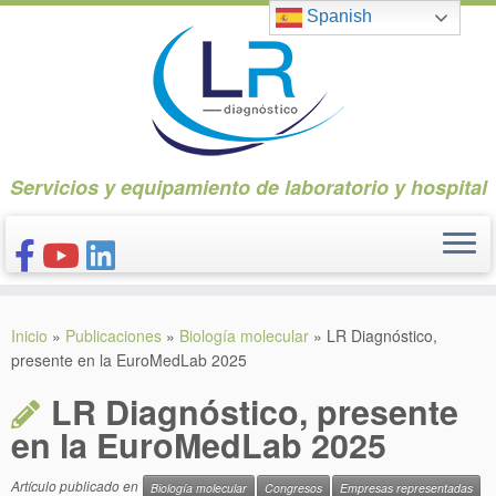
Saltar
Spanish
al
contenido
Servicios y equipamiento de laboratorio y hospital
INICIO
Inicio
»
Publicaciones
»
Biología molecular
»
LR Diagnóstico,
CONÓCENOS
presente en la EuroMedLab 2025
NUESTROS PRODUCTOS
LR Diagnóstico, presente
PUBLICACIONES
en la EuroMedLab 2025
CONTACTO
Artículo publicado en
Biología molecular
Congresos
Empresas representadas