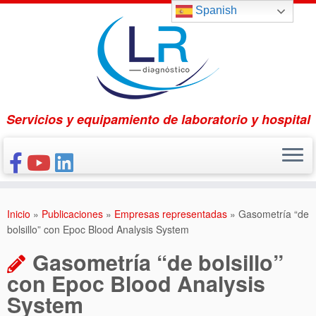
Saltar
Spanish
al
contenido
Servicios y equipamiento de laboratorio y hospital
INICIO
Inicio
»
Publicaciones
»
Empresas representadas
»
Gasometría “de
CONÓCENOS
bolsillo” con Epoc Blood Analysis System
NUESTROS PRODUCTOS
Gasometría “de bolsillo”
PUBLICACIONES
con Epoc Blood Analysis
System
CONTACTO