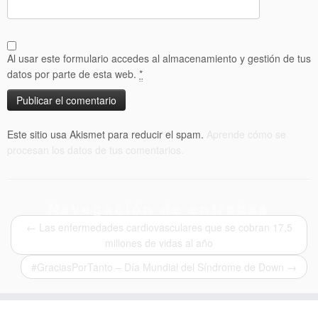
Al usar este formulario accedes al almacenamiento y gestión de tus
datos por parte de esta web.
*
Este sitio usa Akismet para reducir el spam.
Aprende cómo se
procesan los datos de tus comentarios.
Navegación de entradas
←
Las enfermedades cardiovasculares que se cobran 17,5
millones de vidas al año
#GraciasPorTanto – Día Mundial del Síndrome de Down
→