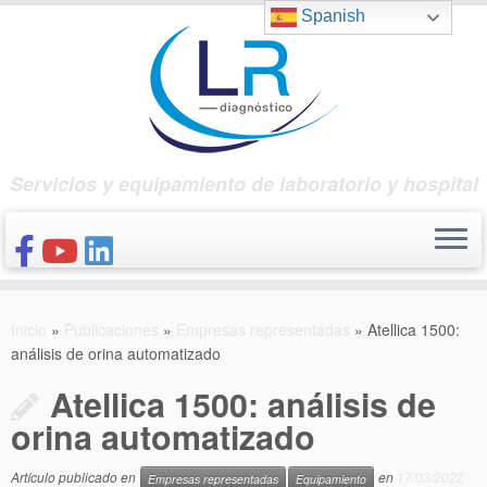
Saltar
Spanish
al
contenido
Servicios y equipamiento de laboratorio y hospital
INICIO
Inicio
»
Publicaciones
»
Empresas representadas
»
Atellica 1500:
CONÓCENOS
análisis de orina automatizado
NUESTROS PRODUCTOS
Atellica 1500: análisis de
PUBLICACIONES
orina automatizado
CONTACTO
Artículo publicado en
en
17/03/2022
Empresas representadas
Equipamiento