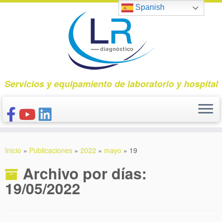
Saltar
Spanish
al
contenido
Servicios y equipamiento de laboratorio y hospital
INICIO
Inicio
»
Publicaciones
»
2022
»
mayo
»
19
CONÓCENOS
Archivo por días:
NUESTROS PRODUCTOS
19/05/2022
PUBLICACIONES
CONTACTO