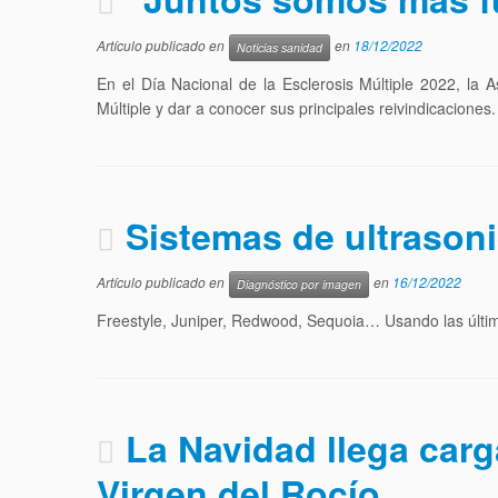
Artículo publicado en
en
18/12/2022
Noticias sanidad
En el Día Nacional de la Esclerosis Múltiple 2022, la 
Múltiple y dar a conocer sus principales reivindicaciones.
Sistemas de ultraso
Artículo publicado en
en
16/12/2022
Diagnóstico por imagen
Freestyle, Juniper, Redwood, Sequoia… Usando las últim
La Navidad llega carga
Virgen del Rocío