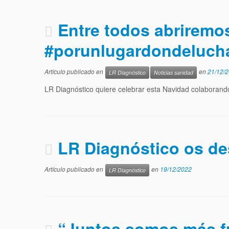
Entre todos abriremos
#porunlugardondeluch
Artículo publicado en
en
21/12/
LR Diagnóstico
Noticias sanidad
LR Diagnóstico quiere celebrar esta Navidad colaborando
LR Diagnóstico os de
Artículo publicado en
en
19/12/2022
LR Diagnóstico
“Juntos somos más fu