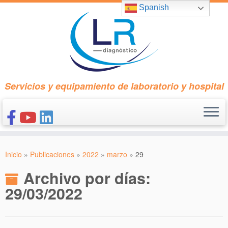
Saltar
Spanish
al
contenido
Servicios y equipamiento de laboratorio y hospital
INICIO
Inicio
»
Publicaciones
»
2022
»
marzo
»
29
CONÓCENOS
Archivo por días:
NUESTROS PRODUCTOS
29/03/2022
PUBLICACIONES
CONTACTO