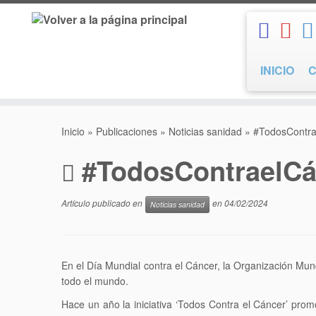
Saltar
al
contenido
INICIO
Inicio
»
Publicaciones
»
Noticias sanidad
»
#TodosContra
#TodosContraelCá
Artículo publicado en
en
04/02/2024
Noticias sanidad
En el Día Mundial contra el Cáncer, la Organización Mu
todo el mundo.
Hace un año la iniciativa ‘Todos Contra el Cáncer’ pro