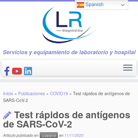
Saltar
Spanish
al
contenido
Servicios y equipamiento de laboratorio y hospital
INICIO
Inicio
»
Publicaciones
»
COVID19
»
Test rápidos de antígenos de
CONÓCENOS
SARS-CoV-2
NUESTROS PRODUCTOS
Test rápidos de antígenos
PUBLICACIONES
de SARS-CoV-2
CONTACTO
Artículo publicado en
en
11/11/2020
COVID19