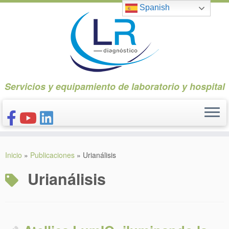
Saltar
Spanish
al
contenido
Servicios y equipamiento de laboratorio y hospital
INICIO
Inicio
»
Publicaciones
»
Urianálisis
CONÓCENOS
Urianálisis
NUESTROS PRODUCTOS
PUBLICACIONES
CONTACTO