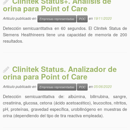
Clinitek Status+. Análisis de
orina para Point of Care
Artículo publicado en
en
19/11/2020
Empresas representadas
POC
Detección semicuantitativa en 60 segundos. El Clinitek Status de
Siemens Healthineers tiene una capacidad de memoria de 200
resultados.
Clinitek Status. Analizador de
orina para Point of Care
Artículo publicado en
en
05/06/2020
Empresas representadas
POC
Detección semicuantitativa de: albúmina, bilirrubina, sangre,
creatinina, glucosa, cetona (ácido acetoacético), leucocitos, nitritos,
pH, proteínas, gravedad específica, urobilinógeno en muestras de
orina (dependiendo del tipo de tira reactiva empleada).