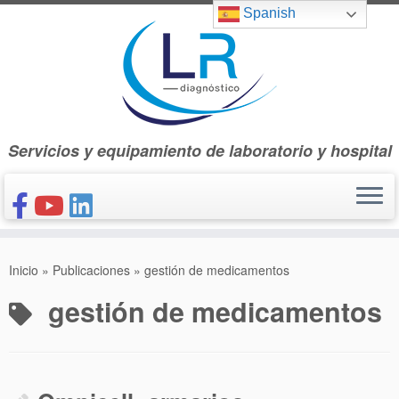
Saltar
Spanish
al
contenido
Servicios y equipamiento de laboratorio y hospital
INICIO
Inicio
»
Publicaciones
»
gestión de medicamentos
CONÓCENOS
gestión de medicamentos
NUESTROS PRODUCTOS
PUBLICACIONES
CONTACTO