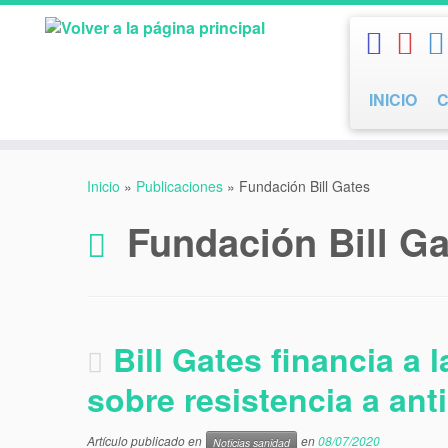
Saltar
al
contenido
INICIO
Inicio
»
Publicaciones
»
Fundación Bill Gates
Fundación Bill G
Bill Gates financia a
sobre resistencia a anti
Artículo publicado en
en
08/07/2020
Noticias sanidad