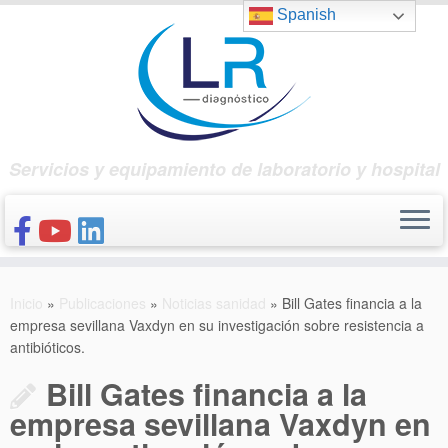
Saltar
Spanish
al
contenido
Servicios y equipamiento de laboratorio y hospital
INICIO
Inicio
»
Publicaciones
»
Noticias sanidad
»
Bill Gates financia a la
CONÓCENOS
empresa sevillana Vaxdyn en su investigación sobre resistencia a
antibióticos.
NUESTROS PRODUCTOS
Bill Gates financia a la
PUBLICACIONES
empresa sevillana Vaxdyn en
CONTACTO