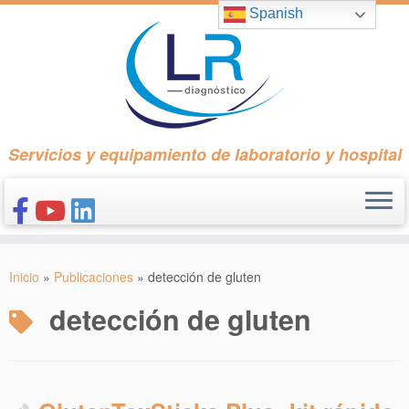
Saltar
Spanish
al
contenido
Servicios y equipamiento de laboratorio y hospital
INICIO
Inicio
»
Publicaciones
»
detección de gluten
CONÓCENOS
detección de gluten
NUESTROS PRODUCTOS
PUBLICACIONES
CONTACTO