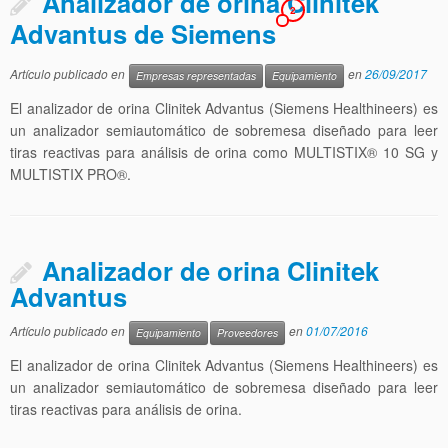
Analizador de orina Clinitek
2
Advantus de Siemens
Artículo publicado en
en
26/09/2017
Empresas representadas
Equipamiento
El analizador de orina Clinitek Advantus (Siemens Healthineers) es
un analizador semiautomático de sobremesa diseñado para leer
tiras reactivas para análisis de orina como MULTISTIX® 10 SG y
MULTISTIX PRO®.
Analizador de orina Clinitek
Advantus
Artículo publicado en
en
01/07/2016
Equipamiento
Proveedores
El analizador de orina Clinitek Advantus (Siemens Healthineers) es
un analizador semiautomático de sobremesa diseñado para leer
tiras reactivas para análisis de orina.