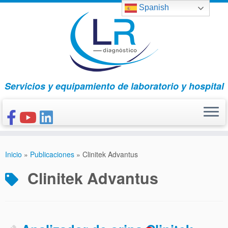
Saltar
Spanish
al
contenido
Servicios y equipamiento de laboratorio y hospital
INICIO
Inicio
»
Publicaciones
»
Clinitek Advantus
CONÓCENOS
Clinitek Advantus
NUESTROS PRODUCTOS
PUBLICACIONES
CONTACTO