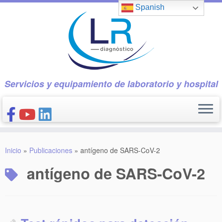
Saltar
Spanish
al
contenido
Servicios y equipamiento de laboratorio y hospital
INICIO
Inicio
»
Publicaciones
»
antígeno de SARS-CoV-2
CONÓCENOS
antígeno de SARS-CoV-2
NUESTROS PRODUCTOS
PUBLICACIONES
CONTACTO