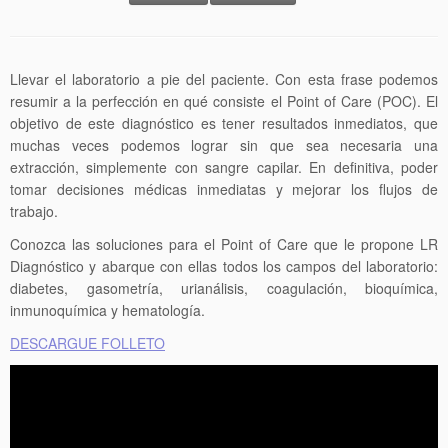
Llevar el laboratorio a pie del paciente. Con esta frase podemos
resumir a la perfección en qué consiste el Point of Care (POC). El
objetivo de este diagnóstico es tener resultados inmediatos, que
muchas veces podemos lograr sin que sea necesaria una
extracción, simplemente con sangre capilar. En definitiva, poder
tomar decisiones médicas inmediatas y mejorar los flujos de
trabajo.
Conozca las soluciones para el Point of Care que le propone LR
Diagnóstico y abarque con ellas todos los campos del laboratorio:
diabetes, gasometría, urianálisis, coagulación, bioquímica,
inmunoquímica y hematología.
DESCARGUE FOLLETO