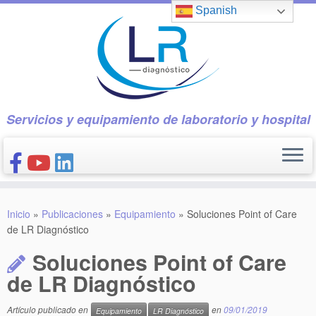
Saltar
Spanish
al
contenido
Servicios y equipamiento de laboratorio y hospital
INICIO
Inicio
»
Publicaciones
»
Equipamiento
»
Soluciones Point of Care
CONÓCENOS
de LR Diagnóstico
NUESTROS PRODUCTOS
Soluciones Point of Care
PUBLICACIONES
de LR Diagnóstico
CONTACTO
Artículo publicado en
en
09/01/2019
Equipamiento
LR Diagnóstico