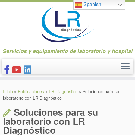
Saltar
Spanish
al
contenido
Servicios y equipamiento de laboratorio y hospital
INICIO
Inicio
»
Publicaciones
»
LR Diagnóstico
»
Soluciones para su
CONÓCENOS
laboratorio con LR Diagnóstico
NUESTROS PRODUCTOS
Soluciones para su
PUBLICACIONES
laboratorio con LR
Diagnóstico
CONTACTO