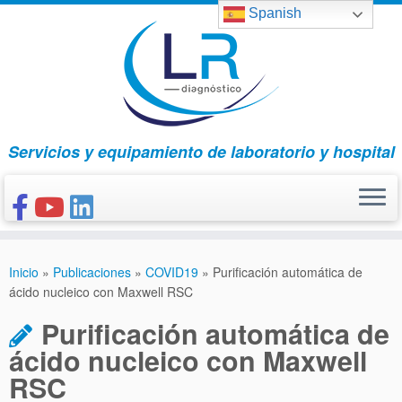
Saltar
Spanish
al
contenido
Servicios y equipamiento de laboratorio y hospital
INICIO
Inicio
»
Publicaciones
»
COVID19
»
Purificación automática de
CONÓCENOS
ácido nucleico con Maxwell RSC
NUESTROS PRODUCTOS
Purificación automática de
PUBLICACIONES
ácido nucleico con Maxwell
RSC
CONTACTO