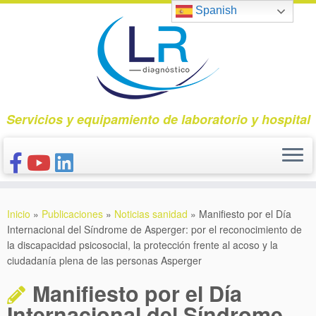
Saltar
Spanish
al
contenido
Servicios y equipamiento de laboratorio y hospital
INICIO
Inicio
»
Publicaciones
»
Noticias sanidad
»
Manifiesto por el Día
CONÓCENOS
Internacional del Síndrome de Asperger: por el reconocimiento de
la discapacidad psicosocial, la protección frente al acoso y la
NUESTROS PRODUCTOS
ciudadanía plena de las personas Asperger
PUBLICACIONES
Manifiesto por el Día
CONTACTO
Internacional del Síndrome