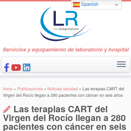
Saltar
Spanish
al
contenido
Servicios y equipamiento de laboratorio y hospital
INICIO
Inicio
»
Publicaciones
»
Noticias sanidad
»
Las terapias CART del
CONÓCENOS
Virgen del Rocío llegan a 280 pacientes con cáncer en seis años
NUESTROS PRODUCTOS
Las terapias CART del
PUBLICACIONES
Virgen del Rocío llegan a 280
pacientes con cáncer en seis
CONTACTO