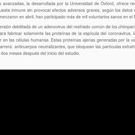
 avanzadas, la desarrollada por la Universidad de Oxford, ofrece re
puesta inmune sin provocar efectos adversos graves, según los datos
menzaron en abril, han participado más de mil voluntarios sanos en el
ersión debilitada de un adenovirus del resfriado común de los chimpan
para fabricar solamente las proteínas de la espícula del coronavirus, 
r en las células humanas. Estas proteínas ajenas generadas por la v
rera: anticuerpos neutralizantes, que bloquean las partículas extraña
 dos meses después del inicio del estudio.