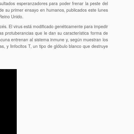
sultados esperanzadores para poder frenar la peste del
 de su primer ensayo en humanos, publicados este lunes
 Reino Unido.
cés. El virus está modificado genéticamente para impedir
las protuberancias que le dan su característica forma de
acuna entrenan al sistema inmune y, según muestran los
s, y linfocitos T, un tipo de glóbulo blanco que destruye