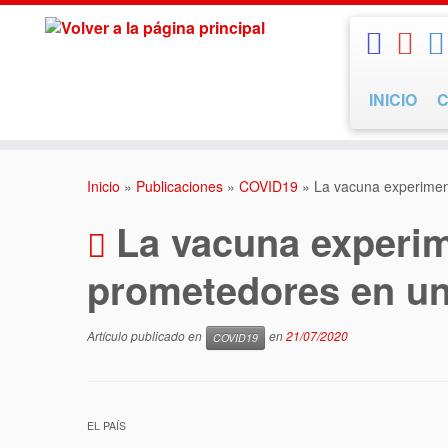
Saltar
al
contenido
INICIO
Inicio
»
Publicaciones
»
COVID19
»
La vacuna experimen
La vacuna experim
prometedores en un
Artículo publicado en
en
21/07/2020
COVID19
EL PAÍS