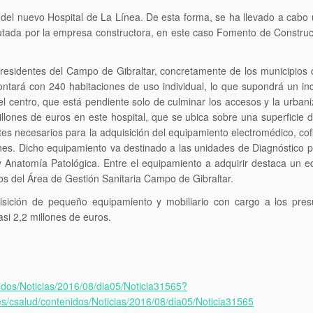
o del nuevo Hospital de La Línea. De esta forma, se ha llevado a cabo 
cutada por la empresa constructora, en este caso Fomento de Construcc
 residentes del Campo de Gibraltar, concretamente de los municipios
ontará con 240 habitaciones de uso individual, lo que supondrá un in
 del centro, que está pendiente solo de culminar los accesos y la urban
llones de euros en este hospital, que se ubica s
obre una superficie 
tes necesarios para la adquisición del equipamiento electromédico, co
nes. Dicho equipamiento va destinado a las unidades de Diagnóstico p
o y Anatomía Patológica. Entre el equipamiento a adquirir destaca un
os del Área de Gestión Sanitaria Campo de Gibraltar.
uisición de pequeño equipamiento y mobiliario con cargo a los pre
asi 2,2 millones de euros.
nidos/Noticias/2016/08/dia05/Noticia31565?
s/csalud/contenidos/Noticias/2016/08/dia05/Noticia31565