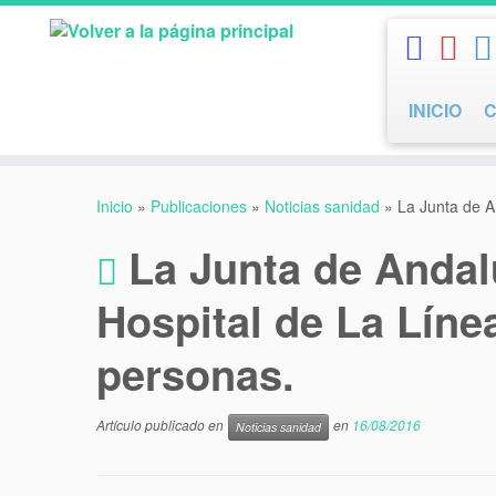
Saltar
al
contenido
INICIO
Inicio
»
Publicaciones
»
Noticias sanidad
»
La Junta de A
La Junta de Andalu
Hospital de La Líne
personas.
Artículo publicado en
en
16/08/2016
Noticias sanidad