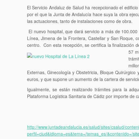
El Servicio Andaluz de Salud ha recepcionado el edifici
por el que la Junta de Andalucía hace suya la obra eje
las actuaciones, tanto de instalaciones como de obra.
El nuevo hospital, que dará servicio a más de 100.000
Línea, Jimena de la Frontera, Castellar y San Roque, c
centro. Con esta recepción, se certifica la finalización
57 mi
trámi
millo
Externas, Ginecología y Obstetricia, Bloque Quirúrgic
euros, y que supone un aumento de la cartera de servici
Igualmente, se están realizando trámites para la adq
Plataforma Logística Sanitaria de Cádiz por importe de c
http://www.juntadeandalucia.es/salud/sites/csalud/conte
perfil=ciud&idioma=es&tema=/temas_es/&contenido=/site