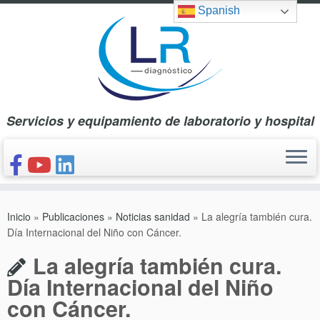
Saltar
Spanish
al
contenido
Servicios y equipamiento de laboratorio y hospital
INICIO
Inicio
»
Publicaciones
»
Noticias sanidad
»
La alegría también cura.
CONÓCENOS
Día Internacional del Niño con Cáncer.
NUESTROS PRODUCTOS
La alegría también cura.
PUBLICACIONES
Día Internacional del Niño
con Cáncer.
CONTACTO