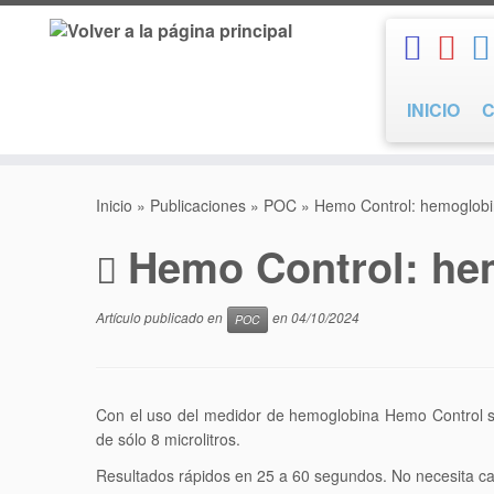
Saltar
al
contenido
INICIO
Inicio
»
Publicaciones
»
POC
»
Hemo Control: hemoglobin
Hemo Control: hem
Artículo publicado en
en
04/10/2024
POC
Con el uso del medidor de hemoglobina Hemo Control se
de sólo 8 microlitros.
Resultados rápidos en 25 a 60 segundos. No necesita cal