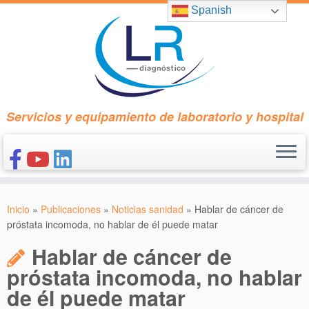
Saltar
Spanish
al
contenido
Servicios y equipamiento de laboratorio y hospital
INICIO
Inicio
»
Publicaciones
»
Noticias sanidad
»
Hablar de cáncer de
CONÓCENOS
próstata incomoda, no hablar de él puede matar
NUESTROS PRODUCTOS
Hablar de cáncer de
PUBLICACIONES
próstata incomoda, no hablar
de él puede matar
CONTACTO