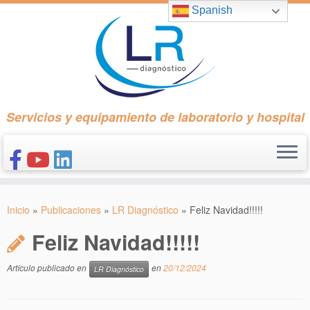
Saltar
Spanish
al
contenido
Servicios y equipamiento de laboratorio y hospital
INICIO
Inicio
»
Publicaciones
»
LR Diagnóstico
»
Feliz Navidad!!!!!
CONÓCENOS
Feliz Navidad!!!!!
NUESTROS PRODUCTOS
PUBLICACIONES
Artículo publicado en
en
20/12/2024
LR Diagnóstico
CONTACTO