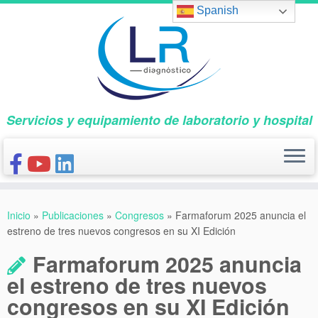
Saltar
Spanish
al
contenido
Servicios y equipamiento de laboratorio y hospital
INICIO
Inicio
»
Publicaciones
»
Congresos
»
Farmaforum 2025 anuncia el
CONÓCENOS
estreno de tres nuevos congresos en su XI Edición
NUESTROS PRODUCTOS
Farmaforum 2025 anuncia
PUBLICACIONES
el estreno de tres nuevos
congresos en su XI Edición
CONTACTO