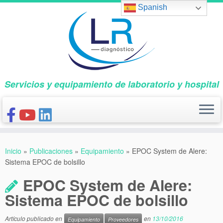
Saltar
Spanish
al
contenido
Servicios y equipamiento de laboratorio y hospital
INICIO
Inicio
»
Publicaciones
»
Equipamiento
»
EPOC System de Alere:
CONÓCENOS
Sistema EPOC de bolsillo
NUESTROS PRODUCTOS
EPOC System de Alere:
PUBLICACIONES
Sistema EPOC de bolsillo
CONTACTO
Artículo publicado en
en
13/10/2016
Equipamiento
Proveedores