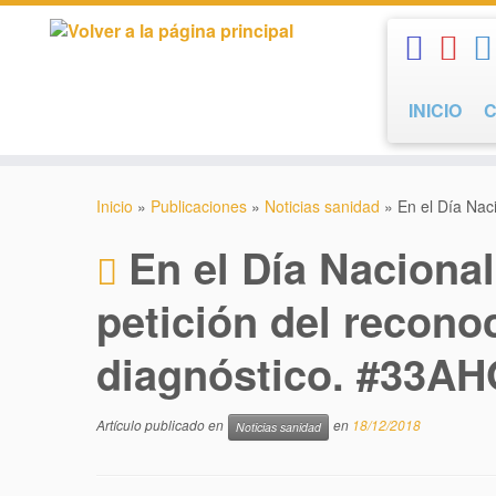
Saltar
al
contenido
INICIO
Inicio
»
Publicaciones
»
Noticias sanidad
»
En el Día Nac
En el Día Nacional
petición del recono
diagnóstico. #33A
Artículo publicado en
en
18/12/2018
Noticias sanidad