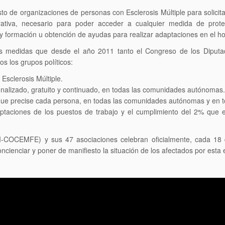
de organizaciones de personas con Esclerosis Múltiple para solicita
tiva, necesario para poder acceder a cualquier medida de protecc
y formación u obtención de ayudas para realizar adaptaciones en el ho
tras medidas que desde el año 2011 tanto el Congreso de los Dipu
s los grupos políticos:
Esclerosis Múltiple.
sonalizado, gratuito y continuado, en todas las comunidades autónomas.
que precise cada persona, en todas las comunidades autónomas y en to
aciones de los puestos de trabajo y el cumplimiento del 2% que ex
-COCEMFE) y sus 47 asociaciones celebran oficialmente, cada 18 de
concienciar y poner de manifiesto la situación de los afectados por es