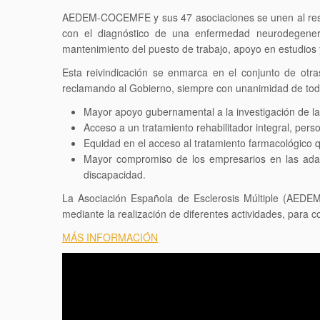
AEDEM-COCEMFE y sus 47 asociaciones se unen al resto 
con el diagnóstico de una enfermedad neurodegenera
mantenimiento del puesto de trabajo, apoyo en estudios 
Esta reivindicación se enmarca en el conjunto de o
reclamando al Gobierno, siempre con unanimidad de todo
Mayor apoyo gubernamental a la investigación de la 
Acceso a un tratamiento rehabilitador integral, per
Equidad en el acceso al tratamiento farmacológico 
Mayor compromiso de los empresarios en las adapt
discapacidad.
La Asociación Española de Esclerosis Múltiple (AEDEM
mediante la realización de diferentes actividades, para 
MÁS INFORMACIÓN