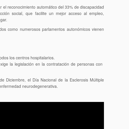
r el reconocimiento automático del 33% de discapacidad
ión social, que facilite un mejor acceso al empleo,
gar.
tados como numerosos parlamentos autonómicos vienen
dos los centros hospitalarios.
ige la legislación en la contratación de personas con
 Diciembre, el Día Nacional de la Esclerosis Múltiple
ta enfermedad neurodegenerativa.