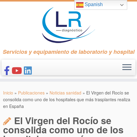
Saltar
Spanish
al
contenido
Servicios y equipamiento de laboratorio y hospital
INICIO
Inicio
»
Publicaciones
»
Noticias sanidad
»
El Virgen del Rocío se
CONÓCENOS
consolida como uno de los hospitales que más trasplantes realiza
en España
NUESTROS PRODUCTOS
El Virgen del Rocío se
PUBLICACIONES
consolida como uno de los
CONTACTO