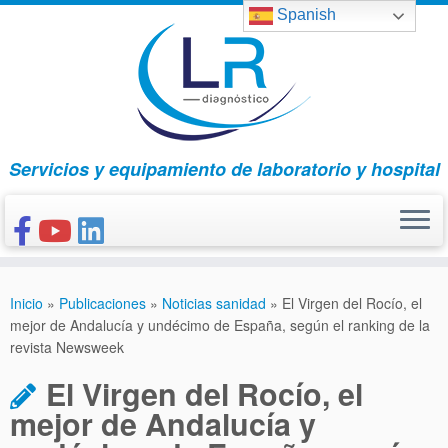
Saltar
Spanish
al
contenido
Servicios y equipamiento de laboratorio y hospital
INICIO
Inicio
»
Publicaciones
»
Noticias sanidad
»
El Virgen del Rocío, el
CONÓCENOS
mejor de Andalucía y undécimo de España, según el ranking de la
revista Newsweek
NUESTROS PRODUCTOS
El Virgen del Rocío, el
PUBLICACIONES
mejor de Andalucía y
CONTACTO