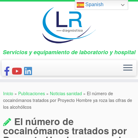
Saltar
Spanish
al
contenido
Servicios y equipamiento de laboratorio y hospital
INICIO
Inicio
»
Publicaciones
»
Noticias sanidad
»
El número de
CONÓCENOS
cocainómanos tratados por Proyecto Hombre ya roza las cifras de
los alcohólicos
NUESTROS PRODUCTOS
El número de
PUBLICACIONES
cocainómanos tratados por
CONTACTO