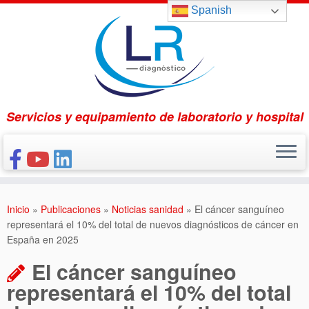
Saltar
Spanish
al
contenido
Servicios y equipamiento de laboratorio y hospital
INICIO
Inicio
»
Publicaciones
»
Noticias sanidad
»
El cáncer sanguíneo
CONÓCENOS
representará el 10% del total de nuevos diagnósticos de cáncer en
España en 2025
NUESTROS PRODUCTOS
El cáncer sanguíneo
PUBLICACIONES
representará el 10% del total
CONTACTO