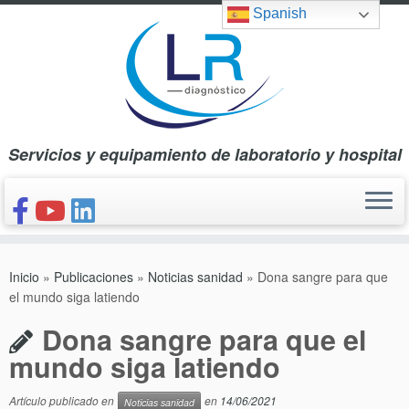
Saltar
Spanish
al
contenido
Servicios y equipamiento de laboratorio y hospital
INICIO
Inicio
»
Publicaciones
»
Noticias sanidad
»
Dona sangre para que
CONÓCENOS
el mundo siga latiendo
NUESTROS PRODUCTOS
Dona sangre para que el
PUBLICACIONES
mundo siga latiendo
CONTACTO
Artículo publicado en
en
14/06/2021
Noticias sanidad