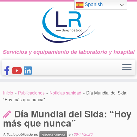
Saltar
Spanish
al
contenido
Servicios y equipamiento de laboratorio y hospital
INICIO
Inicio
»
Publicaciones
»
Noticias sanidad
»
Día Mundial del Sida:
CONÓCENOS
“Hoy más que nunca”
NUESTROS PRODUCTOS
Día Mundial del Sida: “Hoy
PUBLICACIONES
más que nunca”
CONTACTO
Artículo publicado en
en
30/11/2020
Noticias sanidad