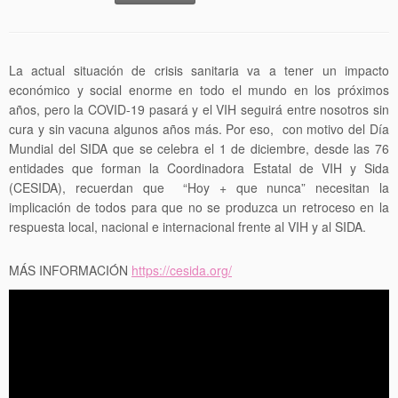
La actual situación de crisis sanitaria va a tener un impacto
económico y social enorme en todo el mundo en los próximos
años, pero la COVID-19 pasará y el VIH seguirá entre nosotros sin
cura y sin vacuna algunos años más. Por eso, con motivo del Día
Mundial del SIDA que se celebra el 1 de diciembre, desde las 76
entidades que forman la Coordinadora Estatal de VIH y Sida
(CESIDA), recuerdan que “Hoy + que nunca” necesitan la
implicación de todos para que no se produzca un retroceso en la
respuesta local, nacional e internacional frente al VIH y al SIDA.
MÁS INFORMACIÓN
https://cesida.org/