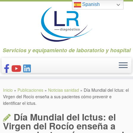
Saltar
Spanish
al
contenido
Servicios y equipamiento de laboratorio y hospital
INICIO
Inicio
»
Publicaciones
»
Noticias sanidad
»
Día Mundial del Ictus: el
CONÓCENOS
Virgen del Rocío enseña a sus pacientes cómo prevenir e
identificar el ictus.
NUESTROS PRODUCTOS
Día Mundial del Ictus: el
PUBLICACIONES
Virgen del Rocío enseña a
CONTACTO