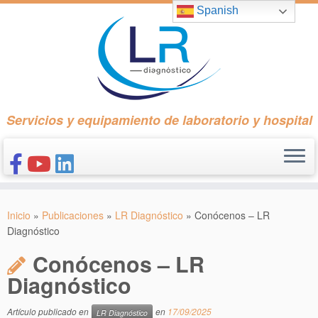
Saltar
Spanish
al
contenido
Servicios y equipamiento de laboratorio y hospital
INICIO
Inicio
»
Publicaciones
»
LR Diagnóstico
»
Conócenos – LR
CONÓCENOS
Diagnóstico
NUESTROS PRODUCTOS
Conócenos – LR
PUBLICACIONES
Diagnóstico
CONTACTO
Artículo publicado en
en
17/09/2025
LR Diagnóstico