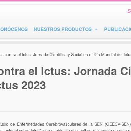
S
CONÓCENOS
NUESTROS PRODUCTOS
PUBLICAC
contra el Ictus: Jornada Científica y Social en el Día Mundial del Ict
ra el Ictus: Jornada Cie
ctus 2023
studio de Enfermedades Cerebrovasculares de la SEN (GEECV-SEN) 
nstitucional sobre Ictus”, con el objetivo de analizar el impacto de est