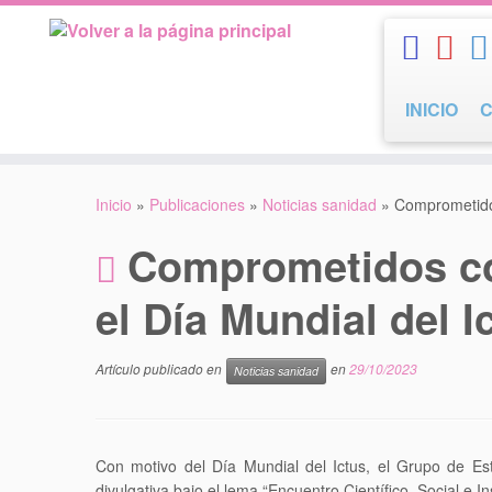
Saltar
al
contenido
INICIO
Inicio
»
Publicaciones
»
Noticias sanidad
»
Comprometidos 
Comprometidos cont
el Día Mundial del I
Artículo publicado en
en
29/10/2023
Noticias sanidad
Con motivo del Día Mundial del Ictus, el Grupo de E
divulgativa bajo el lema “Encuentro Científico, Social e I