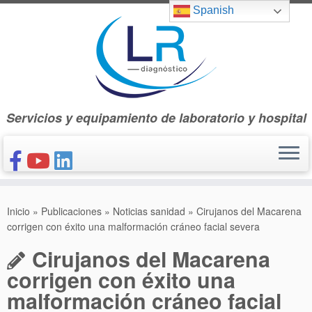
Saltar
Spanish
al
contenido
Servicios y equipamiento de laboratorio y hospital
INICIO
Inicio
»
Publicaciones
»
Noticias sanidad
»
Cirujanos del Macarena
CONÓCENOS
corrigen con éxito una malformación cráneo facial severa
NUESTROS PRODUCTOS
Cirujanos del Macarena
PUBLICACIONES
corrigen con éxito una
malformación cráneo facial
CONTACTO