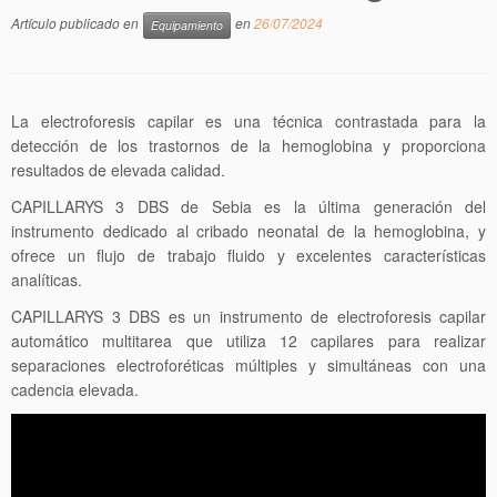
Artículo publicado en
en
26/07/2024
Equipamiento
La electroforesis capilar es una técnica contrastada para la
detección de los trastornos de la hemoglobina y proporciona
resultados de elevada calidad.
CAPILLARYS 3 DBS de Sebia es la última generación del
instrumento dedicado al cribado neonatal de la hemoglobina, y
ofrece un flujo de trabajo fluido y excelentes características
analíticas.
CAPILLARYS 3 DBS es un instrumento de electroforesis capilar
automático multitarea que utiliza 12 capilares para realizar
separaciones electroforéticas múltiples y simultáneas con una
cadencia elevada.