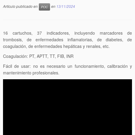
Artículo publicado en
en
13/11/2024
POC
16 cartuchos, 37 indicadores, incluyendo marcadores de
trombosis, de enfermedades inflamatorias, de diabetes, de
coagulación, de enfermedades hepáticas y renales, etc.
Coagulación: PT, APTT, TT, FIB, INR
Fácil de usar: no es necesario un funcionamiento, calibración y
mantenimiento profesionales.