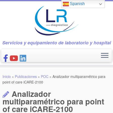
Saltar
Spanish
al
contenido
Servicios y equipamiento de laboratorio y hospital
INICIO
Inicio
»
Publicaciones
»
POC
»
Analizador multiparamétrico para
CONÓCENOS
point of care iCARE-2100
NUESTROS PRODUCTOS
Analizador
PUBLICACIONES
multiparamétrico para point
of care iCARE-2100
CONTACTO