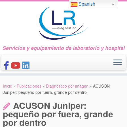
Saltar
Spanish
al
contenido
Servicios y equipamiento de laboratorio y hospital
INICIO
Inicio
»
Publicaciones
»
Diagnóstico por imagen
»
ACUSON
CONÓCENOS
Juniper: pequeño por fuera, grande por dentro
NUESTROS PRODUCTOS
ACUSON Juniper:
PUBLICACIONES
pequeño por fuera, grande
por dentro
CONTACTO