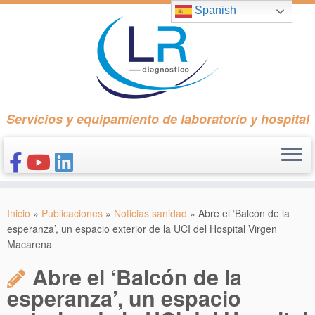
Saltar
Spanish
al
contenido
Servicios y equipamiento de laboratorio y hospital
INICIO
Inicio
»
Publicaciones
»
Noticias sanidad
»
Abre el ‘Balcón de la
CONÓCENOS
esperanza’, un espacio exterior de la UCI del Hospital Virgen
Macarena
NUESTROS PRODUCTOS
Abre el ‘Balcón de la
PUBLICACIONES
esperanza’, un espacio
CONTACTO