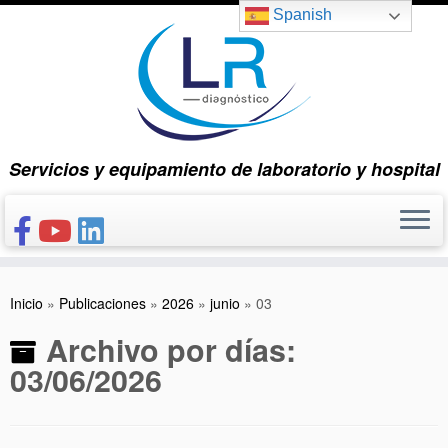
Saltar
Spanish
al
contenido
Servicios y equipamiento de laboratorio y hospital
INICIO
Inicio
»
Publicaciones
»
2026
»
junio
»
03
CONÓCENOS
Archivo por días:
NUESTROS PRODUCTOS
03/06/2026
PUBLICACIONES
CONTACTO